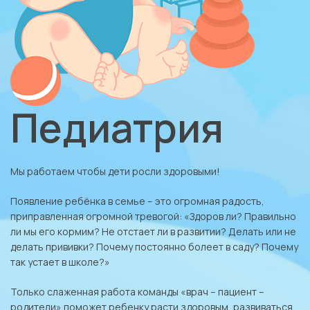
Педиатрия
Мы работаем чтобы дети росли здоровыми!
Появление ребёнка в семье – это огромная радость,
приправленная огромной тревогой: «Здоров ли? Правильно
ли мы его кормим? Не отстает ли в развитии? Делать или не
делать прививки? Почему постоянно болеет в саду? Почему
так устает в школе?»
Только слаженная работа команды «врач – пациент –
родители» поможет ребенку расти здоровым, развиваться