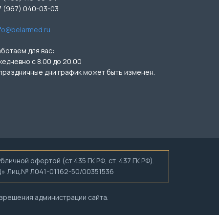
7 (967) 040-03-03
nfo@belarmed.ru
аботаем для вас:
жедневно с 8.00 до 20.00
 праздничные дни график может быть изменен.
ичной офертой (ст.435 ГК РФ, ст. 437 ГК РФ).
ЕД» Лиц.№ Л041-01162-50/00351536
азрешения администрации сайта.