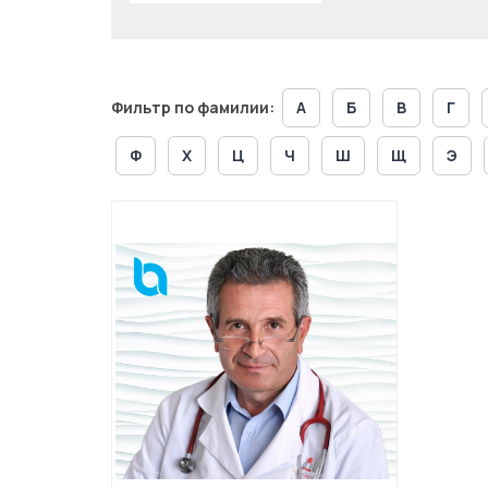
Фильтр по фамилии:
А
Б
В
Г
Ф
Х
Ц
Ч
Ш
Щ
Э