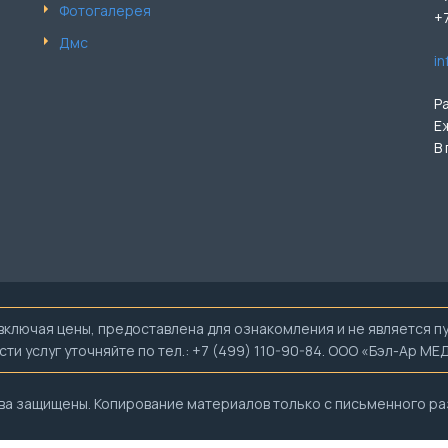
Фотогалерея
+
Дмс
i
Р
Е
В
лючая цены, предоставлена для ознакомления и не является публ
и услуг уточняйте по тел.: +7 (499) 110-90-84. ООО «Бэл-Ар М
ва защищены. Копирование материалов только с письменного р