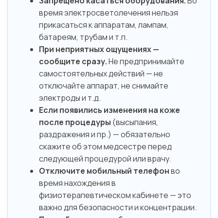
Запрещено касаться оборудования.
Во
время электросветолечения нельзя
прикасаться к аппаратам, лампам,
батареям, трубам и т.п.
При неприятных ощущениях —
сообщите сразу.
Не предпринимайте
самостоятельных действий — не
отключайте аппарат, не снимайте
электроды и т.д.
Если появились изменения на коже
после процедуры
(высыпания,
раздражения и пр.) — обязательно
скажите об этом медсестре перед
следующей процедурой или врачу.
Отключите мобильный телефон
во
время нахождения в
физиотерапевтическом кабинете — это
важно для безопасности и концентрации.