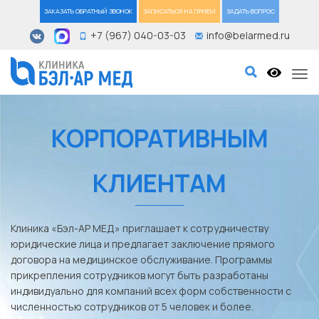
ЗАКАЗАТЬ ОБРАТНЫЙ ЗВОНОК
ЗАПИСАТЬСЯ НА ПРИЕМ
ЗАДАТЬ ВОПРОС
+7 (967) 040-03-03
info@belarmed.ru
Tog
КОРПОРАТИВНЫМ
КЛИЕНТАМ
Клиника «Бэл-АР МЕД» приглашает к сотрудничеству
юридические лица и предлагает заключение прямого
договора на медицинское обслуживание. Программы
прикрепления сотрудников могут быть разработаны
индивидуально для компаний всех форм собственности с
численностью сотрудников от 5 человек и более.