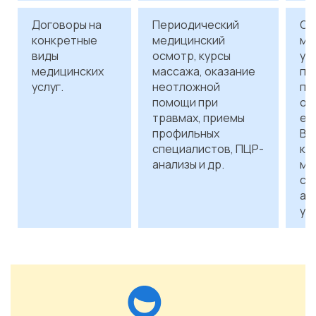
Договоры на
Периодический
Оп
конкретные
медицинский
ме
виды
осмотр, курсы
ус
медицинских
массажа, оказание
пр
услуг.
неотложной
по
помощи при
ок
травмах, приемы
еж
профильных
В 
специалистов, ПЦР-
ка
анализы и др.
ме
со
ак
усл