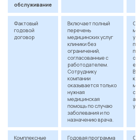
обслуживание
Фактовый
Включает полный
Оп
годовой
перечень
ме
договор
медицинских услуг
ус
клиники без
пр
ограничений,
по
согласованные с
ок
работодателем.
еж
Сотруднику
В 
компании
ка
оказывается только
ме
нужная
со
медицинская
ак
помощь по случаю
усл
заболевания и по
назначению врача.
Комплексные
Годовая программа
Ст