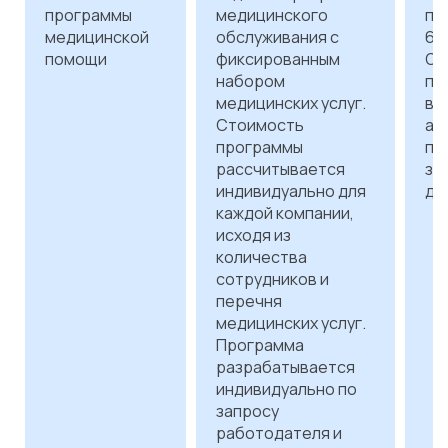
программы
медицинского
пр
медицинской
обслуживания с
65
помощи
фиксированным
Оп
набором
пр
медицинских услуг.
в 
Стоимость
ав
программы
пл
рассчитывается
за
индивидуально для
до
каждой компании,
исходя из
количества
сотрудников и
перечня
медицинских услуг.
Программа
разрабатывается
индивидуально по
запросу
работодателя и