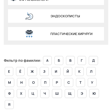
ЭНДОСКОПИСТЫ
ПЛАСТИЧЕСКИЕ ХИРУРГИ
Фильтр по фамилии:
А
Б
В
Г
Д
Е
Ё
Ж
З
И
Й
К
Л
М
Н
О
П
Р
С
Т
У
Ф
Х
Ц
Ч
Ш
Щ
Э
Ю
Я