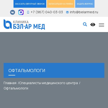
ЗАКАЗАТЬ ОБРАТНЫЙ ЗВОНОК
ЗАПИСАТЬСЯ НА ПРИЕМ
ЗАДАТЬ ВОПРОС
+7 (967) 040-03-03
info@belarmed.ru
Tog
ОФТАЛЬМОЛОГИ
Главная
Специалисты медицинского центра
Офтальмологи