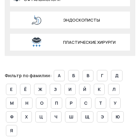
ЭНДОСКОПИСТЫ
ПЛАСТИЧЕСКИЕ ХИРУРГИ
Фильтр по фамилии:
А
Б
В
Г
Д
Е
Ё
Ж
З
И
Й
К
Л
М
Н
О
П
Р
С
Т
У
Ф
Х
Ц
Ч
Ш
Щ
Э
Ю
Я