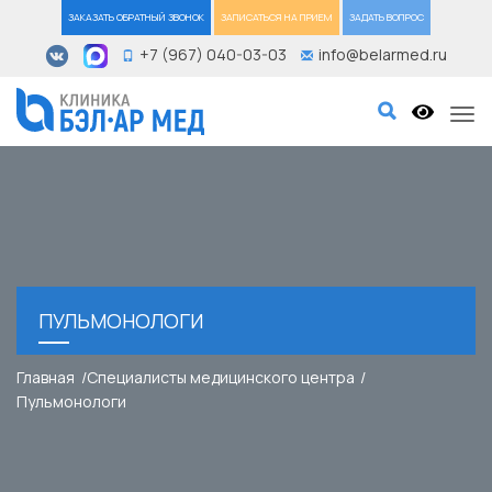
ЗАКАЗАТЬ ОБРАТНЫЙ ЗВОНОК
ЗАПИСАТЬСЯ НА ПРИЕМ
ЗАДАТЬ ВОПРОС
+7 (967) 040-03-03
info@belarmed.ru
Tog
ПУЛЬМОНОЛОГИ
Главная
Специалисты медицинского центра
Пульмонологи