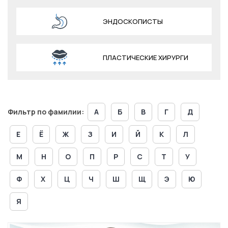
ЭНДОСКОПИСТЫ
ПЛАСТИЧЕСКИЕ ХИРУРГИ
Фильтр по фамилии:
А
Б
В
Г
Д
Е
Ё
Ж
З
И
Й
К
Л
М
Н
О
П
Р
С
Т
У
Ф
Х
Ц
Ч
Ш
Щ
Э
Ю
Я