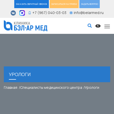
ЗАКАЗАТЬ ОБРАТНЫЙ ЗВОНОК
ЗАПИСАТЬСЯ НА ПРИЕМ
ЗАДАТЬ ВОПРОС
+7 (967) 040-03-03
info@belarmed.ru
Tog
УРОЛОГИ
Главная
Специалисты медицинского центра
Урологи