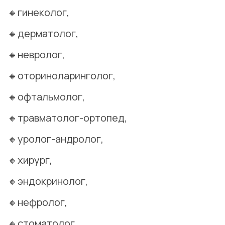
🔸гинеколог,
🔸дерматолог,
🔸невролог,
🔸оториноларинголог,
🔸офтальмолог,
🔸травматолог-ортопед,
🔸уролог-андролог,
🔸хирург,
🔸эндокринолог,
🔸нефролог,
🔸стоматолог,