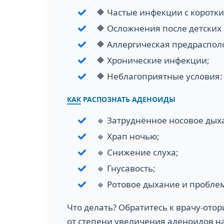
🔶 Частые инфекции с корот
🔶 Осложнения после детских 
🔶 Аллергическая предраспол
🔶 Хронические инфекции;
🔶 Неблагоприятные условия:
КАК РАСПОЗНАТЬ АДЕНОИДЫ
🔹 Затруднённое носовое дых
🔹 Храп ночью;
🔹 Снижение слуха;
🔹 Гнусавость;
🔹 Ротовое дыхание и пробле
Что делать? Обратитесь к врачу-от
от степени увеличения аденоидов н