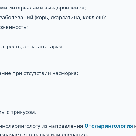
кими интервалами выздоровления;
заболеваний (корь, скарлатина, коклюш);
оженность;
 сырость, антисанитария.
ание при отсутствии насморка;
мы с прикусом.
ориноларингологу из направления
Отоларингология
к
азначается терапия или операция.