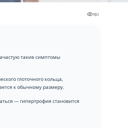
161
 Зачастую такие симптомы
ского глоточного кольца,
ается к обычному размеру.
таться — гипертрофия становится