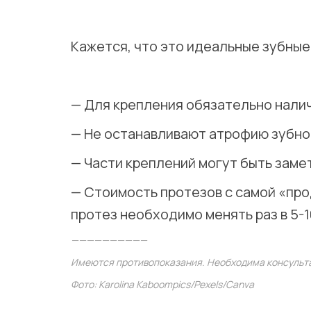
⠀
Кажется, что это идеальные зубные
⠀
— Для крепления обязательно налич
— Не останавливают атрофию зубной
— Части креплений могут быть заме
— Стоимость протезов с самой «про
протез необходимо менять раз в 5-1
——————————
Имеются противопоказания. Необходима консульт
Фото: Karolina Kaboompics/Pexels/Canva