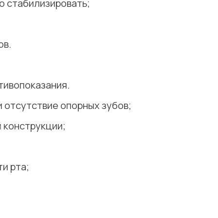
но стабилизировать;
ов.
отивопоказания.
и отсутствие опорных зубов;
 конструкции;
и рта;