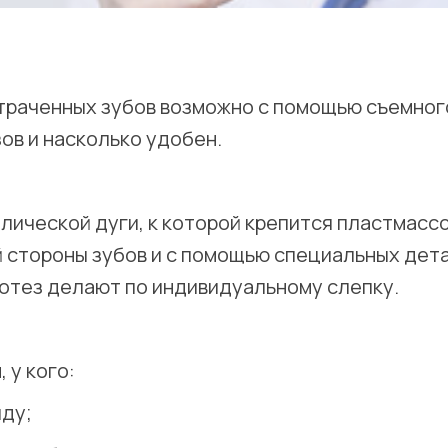
утраченных зубов возможно с помощью съемног
ов и насколько удобен.
лической дуги, к которой крепится пластмасс
й стороны зубов и с помощью специальных дет
ротез делают по индивидуальному слепку.
 у кого:
яду;