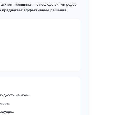
татитом, женщины — с последствиями родов
а предлагает эффективные решения
.
идкости на ночь.
узора.
дыдущих.