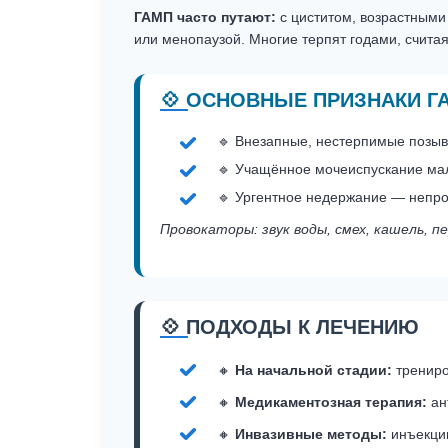
ГАМП часто путают:
с циститом, возрастными
или менопаузой. Многие терпят годами, счит
💠 ОСНОВНЫЕ ПРИЗНАКИ Г
🔹 Внезапные, нестерпимые позыв
🔹 Учащённое мочеиспускание мал
🔹 Ургентное недержание — непро
Провокаторы: звук воды, смех, кашель, 
💠 ПОДХОДЫ К ЛЕЧЕНИЮ
🔸
На начальной стадии:
трениро
🔸
Медикаментозная терапия:
ан
🔸
Инвазивные методы:
инъекции