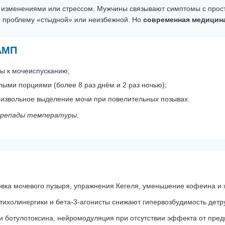
 изменениями или стрессом. Мужчины связывают симптомы с прос
ая проблему «стыдной» или неизбежной. Но
современная медицин
АМП
ы к мочеиспусканию;
ыми порциями (более 8 раз днём и 2 раз ночью);
извольное выделение мочи при повелительных позывах.
перепады температуры.
вка мочевого пузыря, упражнения Кегеля, уменьшение кофеина и ж
тихолинергики и бета-3-агонисты снижают гипервозбудимость детр
 ботулотоксина, нейромодуляция при отсутствии эффекта от пре