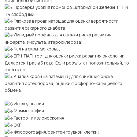
мочеполовой системы;
Проверка уровня гормонов щитовидной железы ТТГ и
Т4 свободный;
Глюкоза в крови натощак для оценки вероятности
развития сахарного диабета;
Липидный профиль для оценки риска развития
инфаркта, инсульта, атеросклероза;
Кал на скрытую кровь;
ВПЧ-ПАП-тест для оценки риска развития онкологии.
Делается 1 раз в 3 года. Если результат положительный, то
ежегодно.
Анализ крови на витамин Д для снижения риска
развития остеопороза, оценки фосфорно-кальциевого
обмена.
⠀
Исследования:
Маммография;
Гастро- и колоноскопия;
ЭКГ;
Флюорография/рентген грудной клетки;