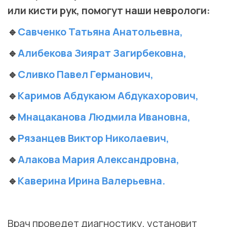
или кисти рук, помогут наши неврологи:
🔹
Савченко Татьяна Анатольевна,
🔹
Алибекова Зиярат Загирбековна,
🔹
Сливко Павел Германович,
🔹
Каримов Абдукаюм Абдукахорович,
🔹
Мнацаканова Людмила Ивановна,
🔹
Рязанцев Виктор Николаевич,
🔹
Алакова Мария Александровна,
🔹
Каверина Ирина Валерьевна.
⠀
Врач проведет диагностику, установит