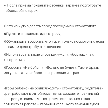
🔹После приема похвалите ребенка, заранее подготовьте
небольшой подарок.
⠀
💠Что не нужно делать перед посещением стоматолога:
❌Пугать и заставлять идти к врачу;
❌Обманывать, говорить, что «врач только посмотрит», если
на самом деле требуется лечение.
❌Использовать такие слова как «укол», «бормашина»,
«сверлить» и т.п.
❌Говорить: «Не бойся!», «Больно не будет». Такие фразы
могут вызвать наоборот, напряжение и страх.
⠀
Чтобы ребенок не боялся ходить к стоматологу, родители и
врач работают в одной команде: вы создаете позитивный
настрой до приема, я — во время него. Только такая
совместная работа — гарантия успешного лечения зубов