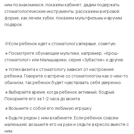
ним познакомимся, покажем кабинет, дадим подержать
стоматологические инструменты, расскажем в игровой
форме, как лечим зубки, покажем мультфильмы и вручим
подарок.
⠀
💠Если ребенок идет к стоматологу впервые, советую:
🔹Посмотрите обучающие мультики, например, «Крош-
стоматолог» или Малышарики, серия «Зубастик» и другие.
🔹Успех визита к стоматологу зависит от настроения
ребенка. Говорите о встрече со стоматологом как о чем-то
обычном, так ребенок будет чувствовать себя уверенно.
🔹Выбирайте время, когда ребенок активный, бодрый.
Покормите его за 1-2 часа до визита.
🔹Возьмите с собой его любимую игрушку.
🔹Будьте рядом с ним в кабинете. Если ребенок совсем
маленький, возьмите его на руки и сядьте в кресло вместе с
ним.