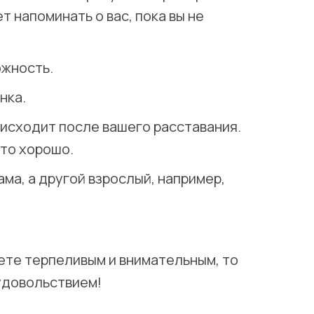
т напоминать о вас, пока вы не
ожность.
нка.
роисходит после вашего расставания.
это хорошо.
ма, а другой взрослый, например,
ете терпеливым и внимательным, то
 удовольствием!