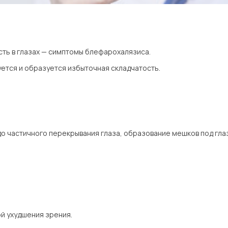
сть в глазах — симптомы блефарохалязиса.
ется и образуется избыточная складчатость.
о частичного перекрывания глаза, образование мешков под гла
й ухудшения зрения.