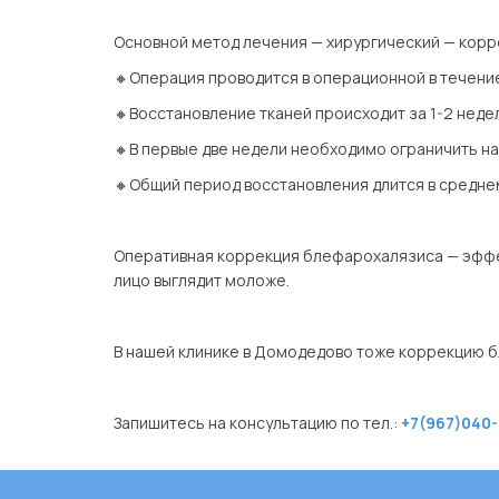
⠀
Основной метод лечения — хирургический — кор
🔸Операция проводится в операционной в течени
🔸Восстановление тканей происходит за 1-2 неде
🔸В первые две недели необходимо ограничить наг
🔸Общий период восстановления длится в средне
⠀
Оперативная коррекция блефарохалязиса — эффек
лицо выглядит моложе.
⠀
В нашей клинике в Домодедово тоже коррекцию 
⠀
Запишитесь на консультацию по тел.:
+7(967)040-