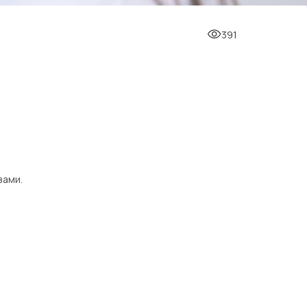
391
зами.