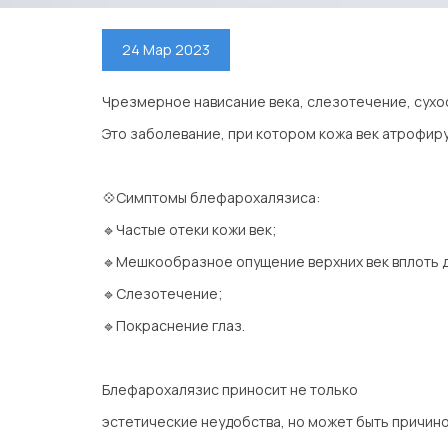
24 Мар 2023
Чрезмерное нависание века, слезотечение, сухо
Это заболевание, при котором кожа век атрофиру
⠀
💠Симптомы блефарохалязиса:
🔹Частые отеки кожи век;
🔹Мешкообразное опущение верхних век вплоть д
🔹Слезотечение;
🔹Покраснение глаз.
⠀
Блефарохалязис приносит не только
эстетические неудобства, но может быть причино