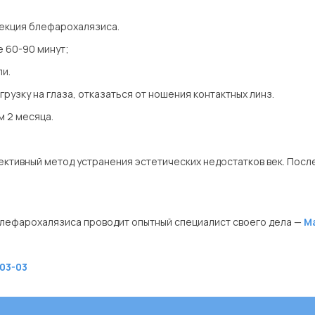
рекция блефарохалязиса.
е 60-90 минут;
ли.
рузку на глаза, отказаться от ношения контактных линз.
м 2 месяца.
тивный метод устранения эстетических недостатков век. После
блефарохалязиса проводит опытный специалист своего дела —
М
03-03