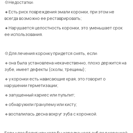
💠Недостатки:
🔸Есть риск повреждения эмали коронки, при этом не
всегда возможно ее реставрировать;
🔸Нарушается целостность коронки, это уменьшает срок
ее использования.
⠀
💠Для лечения коронку придется снять, если:
🔹она была установлена некачественно, плохо держится на
зубе, имеет дефекты (сколы, трещины);
🔹у коронки есть нависающие края, это говорит о
нарушении герметизации;
🔹запущенный кариес или пульпит;
🔹обнаружили гранулему или кисту;
🔹воспалилась десна вокруг зуба с коронкой.
⠀
Если у вас болит или хотя бы изредка ноет зуб под коронкой,