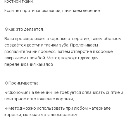
костной ткани.
Если нет противопоказаний, начинаем лечение.
⠀
💠Как это делается:
Врач просверливает в коронке отверстие, таким образом
создаётся доступ к тканям зуба. Пролечиваем
воспалительный процесс, затем отверстие в коронке
закрываем пломбой. Метод подходит даже для
перелечивания каналов.
⠀
💠Преимущества:
🔹Экономия на лечении, не требуется оплачивать снятие и
повторное изготовление коронки;
🔹Метод можно использовать при любом материале
коронки, включая металлокерамику.
⠀