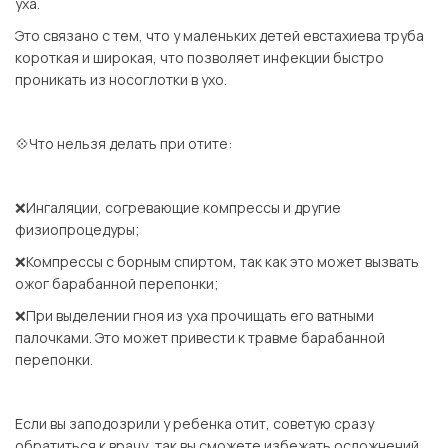
уха.
Это связано с тем, что у маленьких детей евстахиева труба
короткая и широкая, что позволяет инфекции быстро
проникать из носоглотки в ухо.
⠀
💠Что нельзя делать при отите:
⠀
❌Ингаляции, согревающие компрессы и другие
физиопроцедуры;
❌Компрессы с борным спиртом, так как это может вызвать
ожог барабанной перепонки;
❌При выделении гноя из уха прочищать его ватными
палочками. Это может привести к травме барабанной
перепонки.
⠀
Если вы заподозрили у ребенка отит, советую сразу
обратиться к врачу, так вы сможете избежать осложнений.