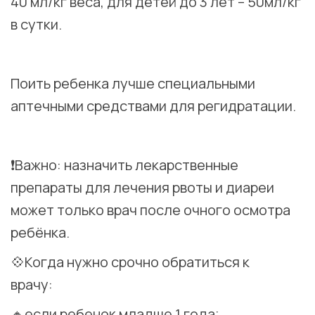
40 мл/кг веса, для детей до 3 лет – 50мл/кг
в сутки.
⠀
Поить ребенка лучше специальными
аптечными средствами для регидратации.
⠀
❗️Важно: назначить лекарственные
препараты для лечения рвоты и диареи
может только врач после очного осмотра
ребёнка.
💠Когда нужно срочно обратиться к
врачу:⠀
🔸если ребенок младше 1 года;