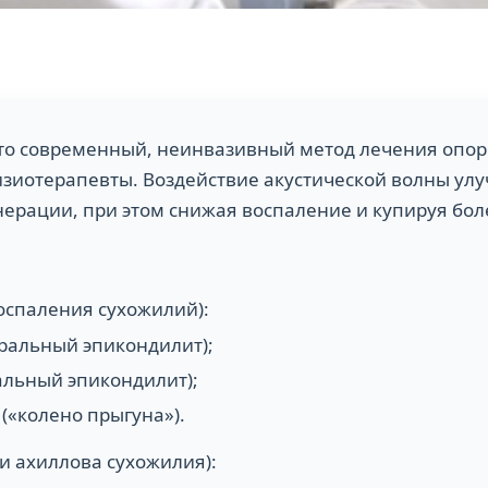
 это современный, неинвазивный метод лечения опор
зиотерапевты. Воздействие акустической волны ул
нерации, при этом снижая воспаление и купируя бо
оспаления сухожилий):
еральный эпикондилит);
иальный эпикондилит);
(«колено прыгуна»).
и ахиллова сухожилия):