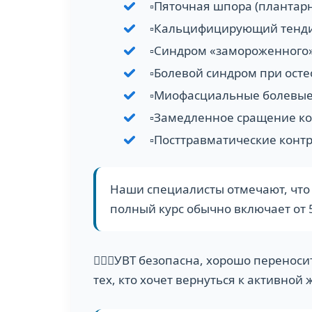
▫️Пяточная шпора (плантар
▫️Кальцифицирующий тенди
▫️Синдром «замороженного»
▫️Болевой синдром при ост
▫️Миофасциальные болевые
▫️Замедленное сращение ко
▫️Посттравматические конт
Наши специалисты отмечают, что 
полный курс обычно включает от 5
🧑🏻‍⚕️УВТ безопасна, хорошо перено
тех, кто хочет вернуться к активной 