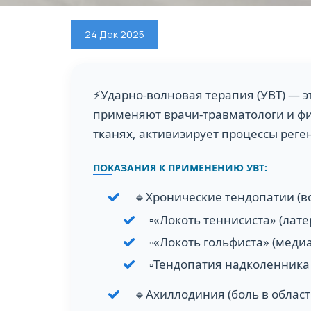
24 Дек 2025
⚡️Ударно-волновая терапия (УВТ) —
применяют врачи-травматологи и фи
тканях, активизирует процессы реге
ПОКАЗАНИЯ К ПРИМЕНЕНИЮ УВТ:
🔹Хронические тендопатии (в
▫️«Локоть теннисиста» (лат
▫️«Локоть гольфиста» (мед
▫️Тендопатия надколенника 
🔹Ахиллодиния (боль в област