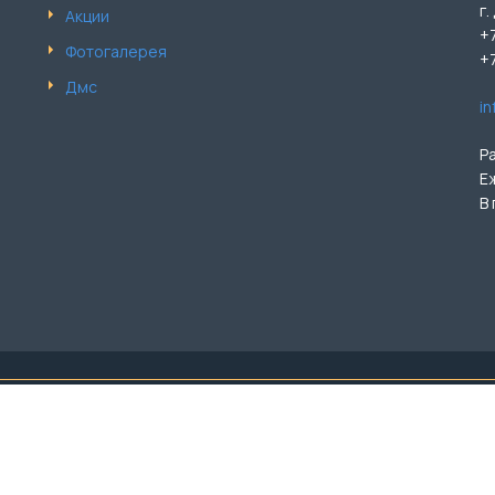
г.
Акции
+
Фотогалерея
+
Дмс
i
Р
Е
В
лючая цены, предоставлена для ознакомления и не является публ
и услуг уточняйте по тел.: +7 (499) 110-90-84. ООО «Бэл-Ар М
ва защищены. Копирование материалов только с письменного р