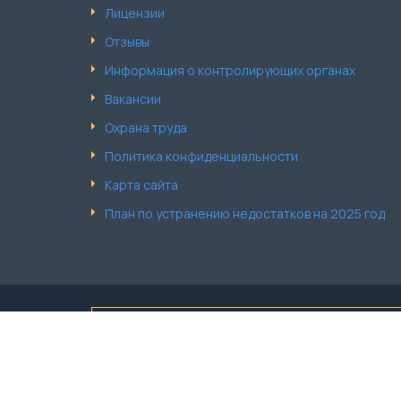
Лицензии
Отзывы
Информация о контролирующих органах
Вакансии
Охрана труда
Политика конфиденциальности
Карта сайта
План по устранению недостатков на 2025 год
Обращаем Ваше внимание что вся информация, вк
Полную информацию об наименовании и стоимост
© 2026 Медицинский центр «Бэл-Ар Мед» Все пра