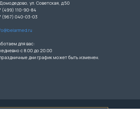
 Домодедово, ул. Советская, д.50
7 (499) 110-90-84
7 (967) 040-03-03
nfo@belarmed.ru
аботаем для вас:
жедневно с 8.00 до 20.00
 праздничные дни график может быть изменен.
ичной офертой (ст.435 ГК РФ, ст. 437 ГК РФ).
ЕД» Лиц.№ Л041-01162-50/00351536
азрешения администрации сайта.