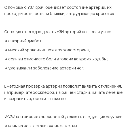
С помощью УЗИ врач оценивает состояние артерий, их
проходимость, есть ли бляшки, затрудняющие кровоток.
⠀
Советую ежегодно делать УЗИ артерий ног, если у вас:
🔸сахарный диабет;
🔸высокий уровень «плохого» холестерина;
🔸если вы отмечаете боли в голени во время ходьбы;
🔸уже выявили заболевание артерий ног.
⠀
Ежегодная проверка артерий позволит выявить отклонения,
например, атеросклероз, на ранней стадии, начать лечение
и сохранить здоровье ваших ног.
⠀
💠УЗИ вен нижних конечностей делают в следующих случаях:
🔹вены на ногах стали очень заметны;