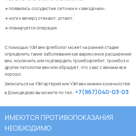
🔹появились сосудистые сеточки и «звездочки»;
🔹ноги к вечеру отекают, устают;
🔹планируется операция.
⠀
С помощью УЗИ вен флеболог может на ранней стадии
определить такие заболевания как варикозное расширение
вен, исключить или подтвердить тромбофлебит, тромбоз и
другие патологии вен или обрадует, что у вас с венами все
хорошо.
Записаться на УЗИ артерий или УЗИ вен нижних конечностей
+7(967)040-03-03
в Домодедово вы можете по тел.:
ИМЕЮТСЯ ПРОТИВОПОКАЗАНИЯ.
НЕОБХОДИМО