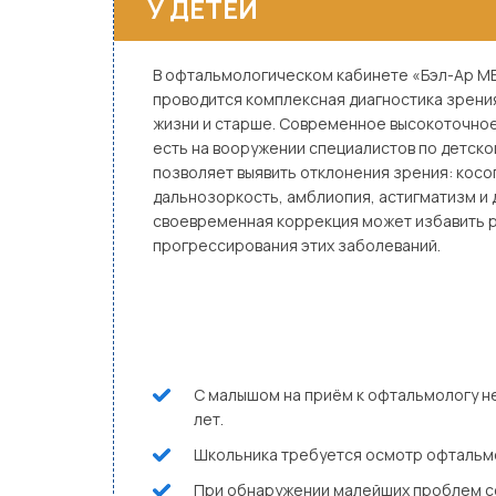
У ДЕТЕЙ
В офтальмологическом кабинете «Бэл-Ар М
проводится комплексная диагностика зрения
жизни и старше. Современное высокоточно
есть на вооружении специалистов по детск
позволяет выявить отклонения зрения: косо
дальнозоркость, амблиопия, астигматизм и 
своевременная коррекция может избавить 
прогрессирования этих заболеваний.
С малышом на приём к офтальмологу нео
лет.
Школьника требуется осмотр офтальмол
При обнаружении малейших проблем со 