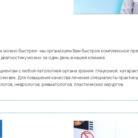
как можно быстрее- мы организуем Вам быстрое комплексное п
диагностику можно за один день в нашей клинике.
циентам с любой патологией органа зрения: глаукомой, катара
кожи век. Для повышения качества лечения специалисты практик
огов, неврологов, ревматологов, пластических хирургов.