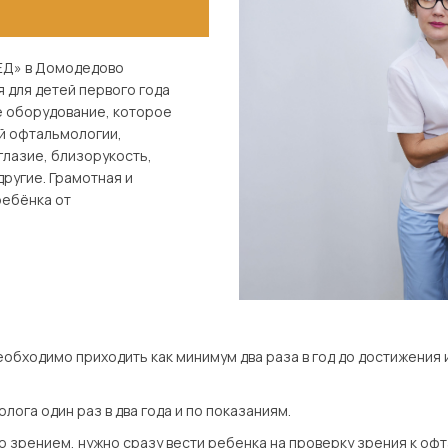
ЕД» в Домодедово
 для детей первого года
е оборудование, которое
ой офтальмологии,
глазие, близорукость,
другие. Грамотная и
ребёнка от
бходимо приходить как минимум два раза в год до достижения им 
ога один раз в два года и по показаниям.
зрением, нужно сразу вести ребенка на проверку зрения к офт