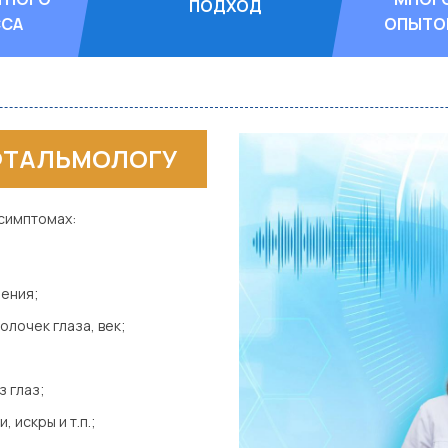
ПОДХОД
ССА
ОПЫТО
ОФТАЛЬМОЛОГУ
симптомах:
рения;
олочек глаза, век;
 глаз;
, искры и т.п.;