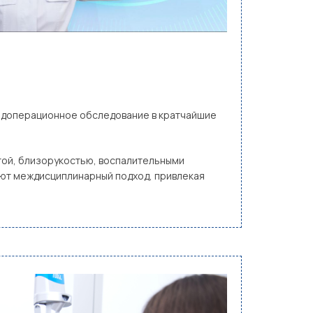
редоперационное обследование в кратчайшие
ктой, близорукостью, воспалительными
уют междисциплинарный подход, привлекая