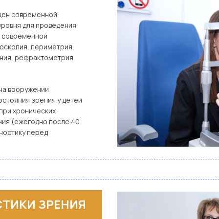
щен современной
уровня для проведения
в современной
оскопия, периметрия,
ния, рефрактометрия,
на вооружении
остояния зрения у детей
 при хронических
ния (ежегодно после 40
ностику перед
ТИКИ ЗРЕНИЯ