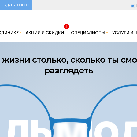
ЗАДАТЬ ВОПРОС
3
КЛИНИКЕ
АКЦИИ И СКИДКИ
СПЕЦИАЛИСТЫ
УСЛУГИ И 
в жизни столько, сколько ты см
разглядеть
АЛЬМОЛ
АЛЬМО
АЛЬМОЛ