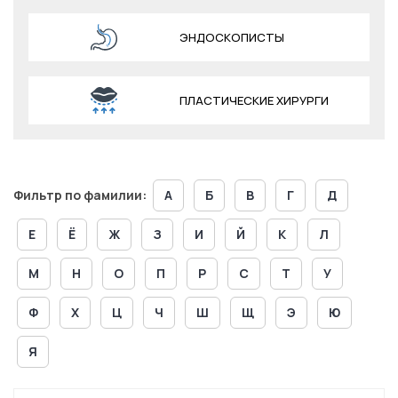
ЭНДОСКОПИСТЫ
ПЛАСТИЧЕСКИЕ ХИРУРГИ
Фильтр по фамилии:
А
Б
В
Г
Д
Е
Ё
Ж
З
И
Й
К
Л
М
Н
О
П
Р
С
Т
У
Ф
Х
Ц
Ч
Ш
Щ
Э
Ю
Я