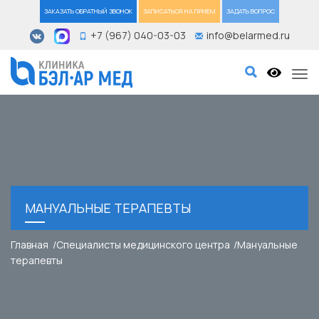
ЗАКАЗАТЬ ОБРАТНЫЙ ЗВОНОК
ЗАПИСАТЬСЯ НА ПРИЕМ
ЗАДАТЬ ВОПРОС
+7 (967) 040-03-03
info@belarmed.ru
Tog
МАНУАЛЬНЫЕ ТЕРАПЕВТЫ
Главная
Специалисты медицинского центра
Мануальные
терапевты