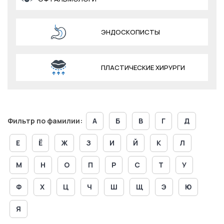
ЭНДОСКОПИСТЫ
ПЛАСТИЧЕСКИЕ ХИРУРГИ
Фильтр по фамилии:
А
Б
В
Г
Д
Е
Ё
Ж
З
И
Й
К
Л
М
Н
О
П
Р
С
Т
У
Ф
Х
Ц
Ч
Ш
Щ
Э
Ю
Я