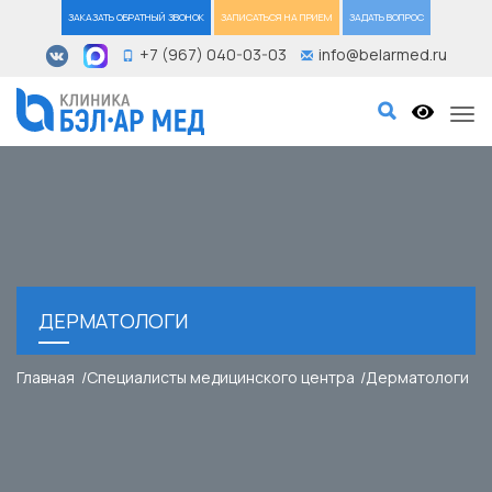
ЗАКАЗАТЬ ОБРАТНЫЙ ЗВОНОК
ЗАПИСАТЬСЯ НА ПРИЕМ
ЗАДАТЬ ВОПРОС
+7 (967) 040-03-03
info@belarmed.ru
Tog
ДЕРМАТОЛОГИ
Главная
Специалисты медицинского центра
Дерматологи