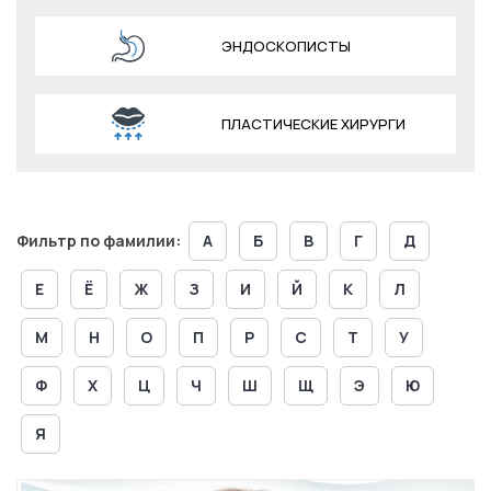
ЭНДОСКОПИСТЫ
ПЛАСТИЧЕСКИЕ ХИРУРГИ
Фильтр по фамилии:
А
Б
В
Г
Д
Е
Ё
Ж
З
И
Й
К
Л
М
Н
О
П
Р
С
Т
У
Ф
Х
Ц
Ч
Ш
Щ
Э
Ю
Я