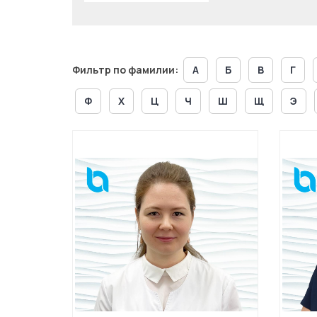
Фильтр по фамилии:
А
Б
В
Г
Ф
Х
Ц
Ч
Ш
Щ
Э