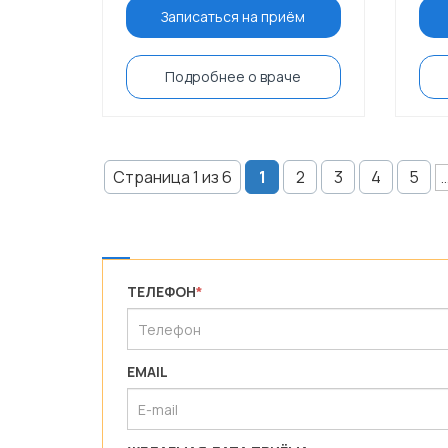
Записаться на приём
Подробнее о враче
Страница 1 из 6
1
2
3
4
5
..
ТЕЛЕФОН
*
EMAIL