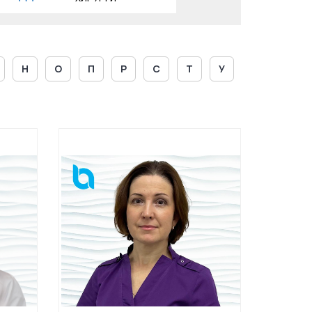
Н
О
П
Р
С
Т
У