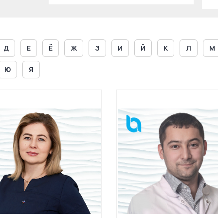
Д
Е
Ё
Ж
З
И
Й
К
Л
М
Ю
Я