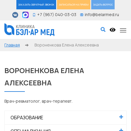
ЗАКАЗАТЬ ОБРАТНЫЙ ЗВОНОК
ЗАПИСАТЬСЯ НА ПРИЕМ
ЗАДАТЬ ВОПРОС
+7 (967) 040-03-03
info@belarmed.ru
Tog
Главная
Вороненкова Елена Алексеевна
ВОРОНЕНКОВА ЕЛЕНА
АЛЕКСЕЕВНА
Врач-ревматолог, врач-терапевт.
ОБРАЗОВАНИЕ