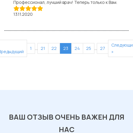
Профессионал, лучший врач! Теперь только к Вам.
13.11.2020
«
Следующи
1
…
21
22
23
24
25
…
27
Предыдущий
»
ВАШ ОТЗЫВ ОЧЕНЬ ВАЖЕН ДЛЯ
НАС