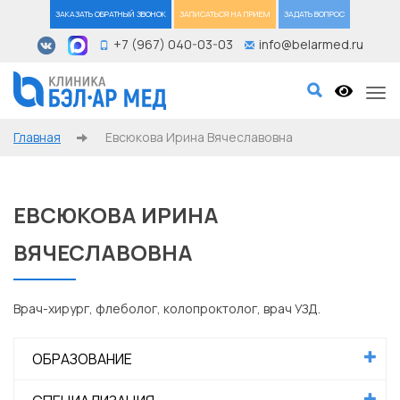
ЗАКАЗАТЬ ОБРАТНЫЙ ЗВОНОК
ЗАПИСАТЬСЯ НА ПРИЕМ
ЗАДАТЬ ВОПРОС
+7 (967) 040-03-03
info@belarmed.ru
Tog
Главная
Евсюкова Ирина Вячеславовна
ЕВСЮКОВА ИРИНА
ВЯЧЕСЛАВОВНА
Врач-хирург, флеболог, колопроктолог, врач УЗД.
ОБРАЗОВАНИЕ