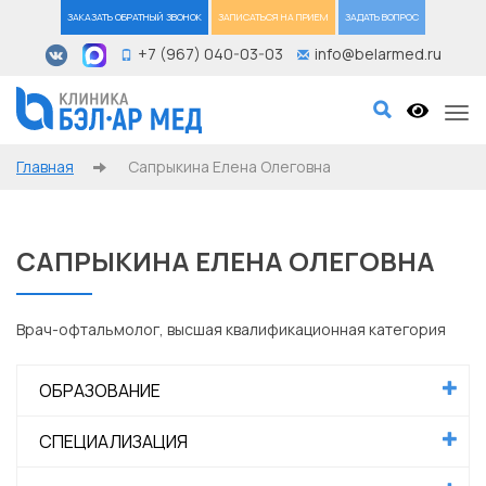
ЗАКАЗАТЬ ОБРАТНЫЙ ЗВОНОК
ЗАПИСАТЬСЯ НА ПРИЕМ
ЗАДАТЬ ВОПРОС
+7 (967) 040-03-03
info@belarmed.ru
Tog
Главная
Сапрыкина Елена Олеговна
САПРЫКИНА ЕЛЕНА ОЛЕГОВНА
Врач-офтальмолог, высшая квалификационная категория
ОБРАЗОВАНИЕ
СПЕЦИАЛИЗАЦИЯ