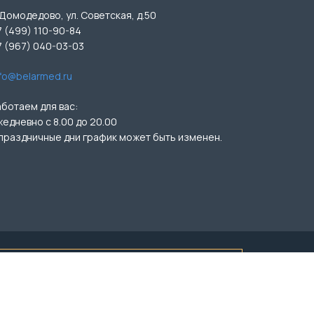
 Домодедово, ул. Советская, д.50
7 (499) 110-90-84
7 (967) 040-03-03
nfo@belarmed.ru
аботаем для вас:
жедневно с 8.00 до 20.00
 праздничные дни график может быть изменен.
ичной офертой (ст.435 ГК РФ, ст. 437 ГК РФ).
ЕД» Лиц.№ Л041-01162-50/00351536