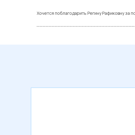
rating
Хочется поблагодарить Регину Рафиковну за п