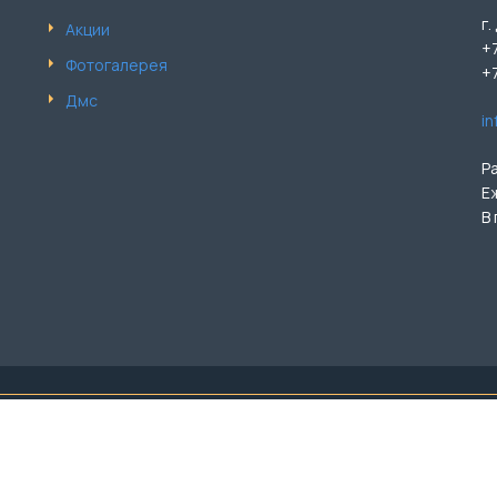
г.
Акции
+
Фотогалерея
+
Дмс
i
Р
Е
В
лючая цены, предоставлена для ознакомления и не является публ
и услуг уточняйте по тел.: +7 (499) 110-90-84. ООО «Бэл-Ар М