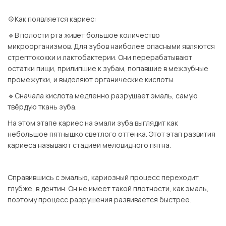
⠀
💠Как появляется кариес:
🔹В полости рта живет большое количество
микроорганизмов. Для зубов наиболее опасными являются
стрептококки и лактобактерии. Они перерабатывают
остатки пищи, прилипшие к зубам, попавшие в межзубные
промежутки, и выделяют органические кислоты.
🔹Сначала кислота медленно разрушает эмаль, самую
твёрдую ткань зуба.
На этом этапе кариес на эмали зуба выглядит как
небольшое пятнышко светлого оттенка. Этот этап развития
кариеса называют стадией меловидного пятна.
⠀
Справившись с эмалью, кариозный процесс переходит
глубже, в дентин. Он не имеет такой плотности, как эмаль,
поэтому процесс разрушения развивается быстрее.
⠀