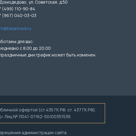
 Домодедово, ул. Советская, д.50
7 (499) 110-90-84
7 (967) 040-03-03
nfo@belarmed.ru
аботаем для вас:
жедневно с 8.00 до 20.00
 праздничные дни график может быть изменен.
ичной офертой (ст.435 ГК РФ, ст. 437 ГК РФ).
ЕД» Лиц.№ Л041-01162-50/00351536
азрешения администрации сайта.