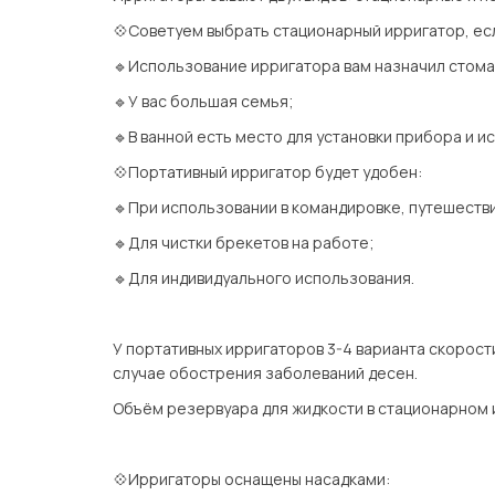
💠Советуем выбрать стационарный ирригатор, ес
🔹Использование ирригатора вам назначил стома
🔹У вас большая семья;
🔹В ванной есть место для установки прибора и и
💠Портативный ирригатор будет удобен:
🔹При использовании в командировке, путешеств
🔹Для чистки брекетов на работе;
🔹Для индивидуального использования.
⠀
У портативных ирригаторов 3-4 варианта скорости
случае обострения заболеваний десен.
Объём резервуара для жидкости в стационарном
⠀
💠Ирригаторы оснащены насадками: