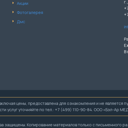
г.
Акции
+
Фотогалерея
+
Дмс
i
Р
Е
В
лючая цены, предоставлена для ознакомления и не является публ
и услуг уточняйте по тел.: +7 (499) 110-90-84. ООО «Бэл-Ар М
ва защищены. Копирование материалов только с письменного р