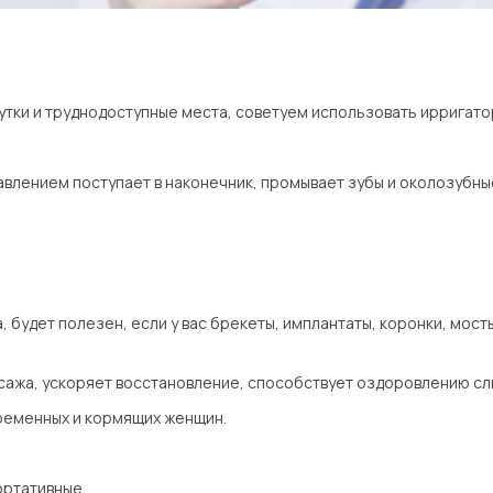
ки и труднодоступные места, советуем использовать ирригато
авлением поступает в наконечник, промывает зубы и околозубные
будет полезен, если у вас брекеты, имплантаты, коронки, мост
ажа, ускоряет восстановление, способствует оздоровлению сли
еременных и кормящих женщин.
ортативные.