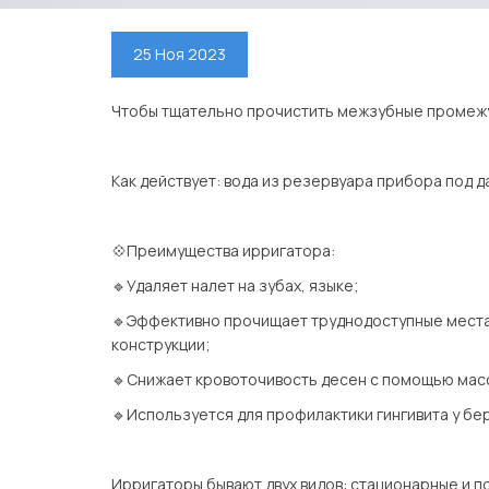
25 Ноя 2023
Чтобы тщательно прочистить межзубные промежут
⠀
Как действует: вода из резервуара прибора под д
⠀
💠Преимущества ирригатора:
🔹Удаляет налет на зубах, языке;
🔹Эффективно прочищает труднодоступные места, 
конструкции;
🔹Снижает кровоточивость десен с помощью масс
🔹Используется для профилактики гингивита у б
⠀
Ирригаторы бывают двух видов: стационарные и п