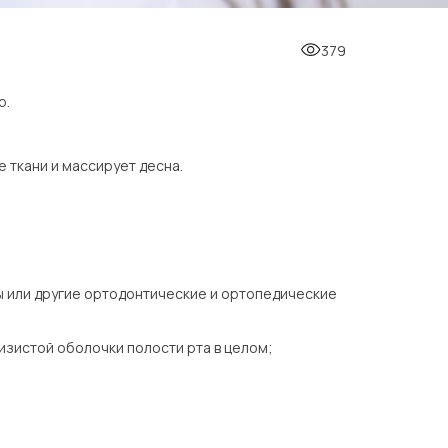
379
р.
 ткани и массирует десна.
ы или другие ортодонтические и ортопедические
зистой оболочки полости рта в целом;