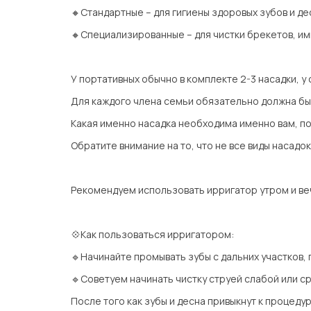
🔸Стандартные – для гигиены здоровых зубов и де
🔸Специализированные – для чистки брекетов, имп
⠀
У портативных обычно в комплекте 2-3 насадки, у
Для каждого члена семьи обязательно должна быт
Какая именно насадка необходима именно вам, п
Обратите внимание на то, что не все виды насадо
⠀
Рекомендуем использовать ирригатор утром и веч
⠀
💠Как пользоваться ирригатором:
🔹Начинайте промывать зубы с дальних участков,
🔹Советуем начинать чистку струей слабой или с
После того как зубы и десна привыкнут к процеду