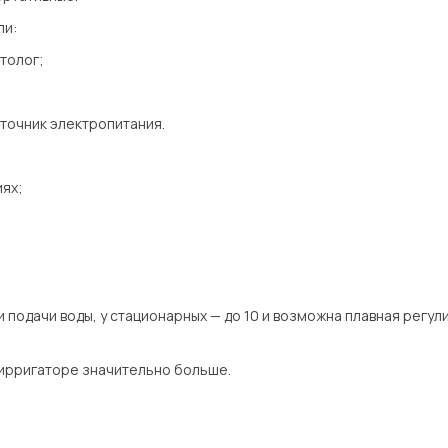
ли:
толог;
сточник электропитания.
иях;
 подачи воды, у стационарных — до 10 и возможна плавная регули
 ирригаторе значительно больше.