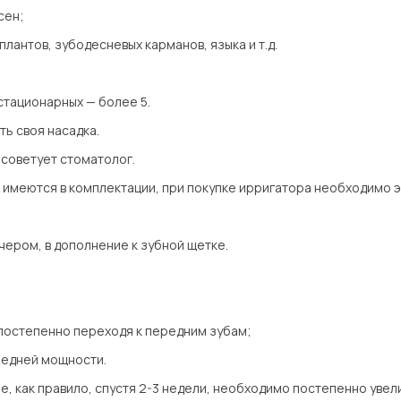
сен;
лантов, зубодесневых карманов, языка и т.д.
 стационарных — более 5.
ь своя насадка.
осоветует стоматолог.
к имеются в комплектации, при покупке ирригатора необходимо э
ером, в дополнение к зубной щетке.
 постепенно переходя к передним зубам;
редней мощности.
ре, как правило, спустя 2-3 недели, необходимо постепенно увел