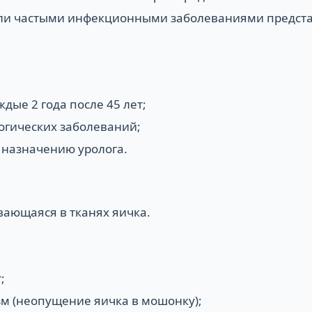
или частыми инфекционными заболеваниями предст
дые 2 года после 45 лет;
огических заболеваний;
о назначению уролога.
вающаяся в тканях яичка.
;
м (неопущение яичка в мошонку);