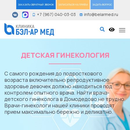
ЗАКАЗАТЬ ОБРАТНЫЙ ЗВОНОК
ЗАПИСАТЬСЯ НА ПРИЕМ
ЗАДАТЬ ВОПРОС
+7 (967) 040-03-03
info@belarmed.ru
Tog
ДЕТСКАЯ ГИНЕКОЛОГИЯ
С самого рождения до подросткового
возраста включительно репродуктивное
здоровье девочек должно находиться под
контролем опытного врача. Найти врача-
детского гинеколога в Домодедово не трудно.
Врачи-гинекологи нашей клиники проводят
прием максимально бережно и деликатно.