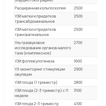
(кардиотокография)
Расширенная кольпоскопия
2500
УЗИ матки и придатков
2500
трансабдоминальное
УЗИ матки и придатков
2500
трансвагинальное
Ультразвуковое
2700
исследование органов малого
таза (комплексное)
УЗИ фолликулогенеза
1600
УЗ-мониторинг стимуляции
2900
овуляции
УЗИ плода (1 триместр)
2800
УЗИ плода (2-3 триместр) с 11
3100
недели
УЗИ плода 2-3 триместр
4100