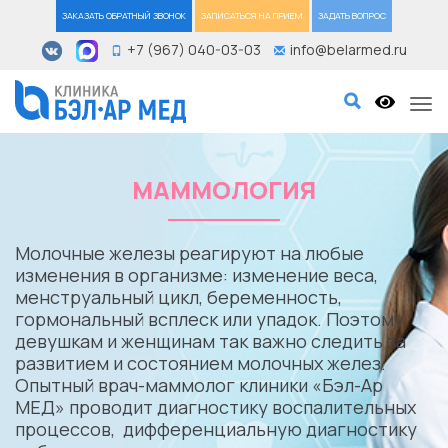
ЗАКАЗАТЬ ОБРАТНЫЙ ЗВОНОК
ЗАПИСАТЬСЯ НА ПРИЕМ
ЗАДАТЬ ВОПРОС
+7 (967) 040-03-03
info@belarmed.ru
Tog
МАММОЛОГИЯ
Молочные железы реагируют на любые
изменения в организме: изменение веса,
менструальный цикл, беременность,
гормональный всплеск или упадок. Поэтому
девушкам и женщинам так важно следить за
развитием и состоянием молочных желез.
Опытный врач-маммолог клиники «Бэл-Ар
МЕД» проводит диагностику воспалительных
процессов, дифференциальную диагностику