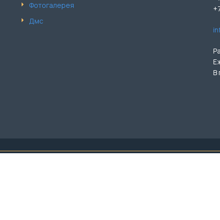
Фотогалерея
+
Дмс
i
Р
Е
В
лючая цены, предоставлена для ознакомления и не является публ
и услуг уточняйте по тел.: +7 (499) 110-90-84. ООО «Бэл-Ар М
ва защищены. Копирование материалов только с письменного р