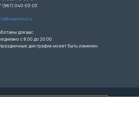
7 (967) 040-03-03
nfo@belarmed.ru
аботаем для вас:
жедневно с 8.00 до 20.00
 праздничные дни график может быть изменен.
ичной офертой (ст.435 ГК РФ, ст. 437 ГК РФ).
ЕД» Лиц.№ Л041-01162-50/00351536
азрешения администрации сайта.