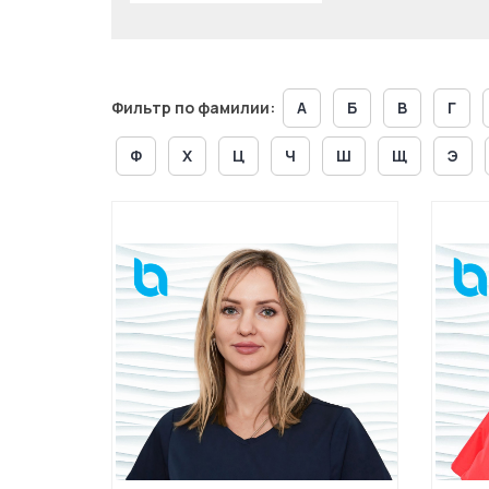
Фильтр по фамилии:
А
Б
В
Г
Ф
Х
Ц
Ч
Ш
Щ
Э