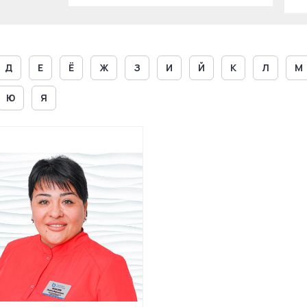
Д
Е
Ё
Ж
З
И
Й
К
Л
М
Ю
Я