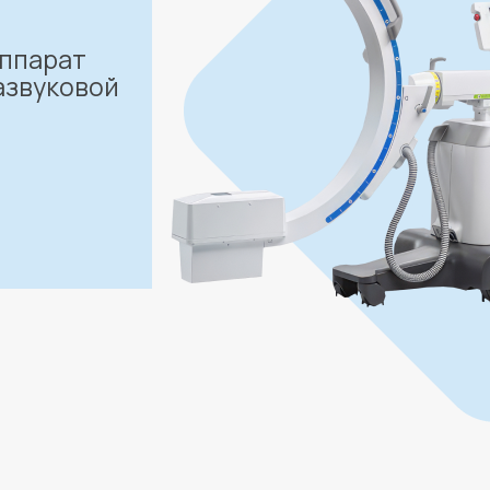
аппарат
азвуковой