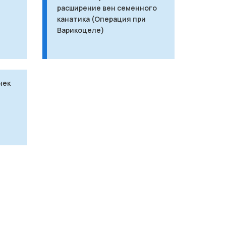
расширение вен семенного
канатика (Операция при
Варикоцеле)
чек