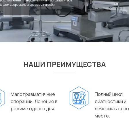
я составления плана лечения и настраивайтесь
 Вашем здоровье мы возьмем на себя!
НАШИ ПРЕИМУЩЕСТВА
Малотравматичные
Полный цикл
операции. Лечение в
диагностики и
режиме одного дня.
лечения в одн
месте.