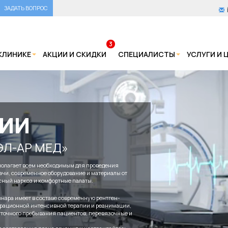
ЗАДАТЬ ВОПРОС
3
КЛИНИКЕ
АКЦИИ И СКИДКИ
СПЕЦИАЛИСТЫ
УСЛУГИ И 
ЦИИ
ЭЛ-АР МЕД»
полагает всем необходимым для проведения
ачи, современное оборудование и материалы от
сный наркоз и комфортные палаты.
нара имеет в составе современную рентген-
рационной интенсивной терапии и реанимации,
уточного пребывания пациентов, перевязочные и