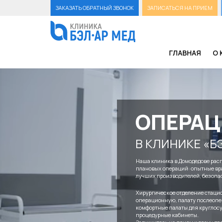
ЗАКАЗАТЬ ОБРАТНЫЙ ЗВОНОК
ЗАПИСАТЬСЯ НА ПРИЕМ
ГЛАВНАЯ
О 
ОПЕРА
В КЛИНИКЕ «Б
Наша клиника в Домодедове рас
плановых операций: опытные вр
лучших производителей, безопа
Хирургическое отделение стацио
операционную, палату послеопе
комфортные палаты для круглос
процедурные кабинеты.