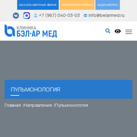
ЗАКАЗАТЬ ОБРАТНЫЙ ЗВОНОК
ЗАПИСАТЬСЯ НА ПРИЕМ
ЗАДАТЬ ВОПРОС
+7 (967) 040-03-03
info@belarmed.ru
Tog
ПУЛЬМОНОЛОГИЯ
Главная
Направления
Пульмонология