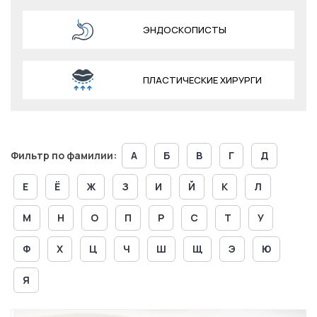
ЭНДОСКОПИСТЫ
ПЛАСТИЧЕСКИЕ ХИРУРГИ
Фильтр по фамилии:
А
Б
В
Г
Д
Е
Ё
Ж
З
И
Й
К
Л
М
Н
О
П
Р
С
Т
У
Ф
Х
Ц
Ч
Ш
Щ
Э
Ю
Я