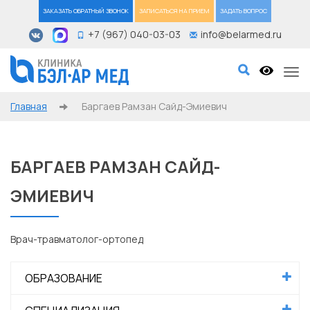
ЗАКАЗАТЬ ОБРАТНЫЙ ЗВОНОК
ЗАПИСАТЬСЯ НА ПРИЕМ
ЗАДАТЬ ВОПРОС
+7 (967) 040-03-03
info@belarmed.ru
Tog
Главная
Баргаев Рамзан Сайд-Эмиевич
БАРГАЕВ РАМЗАН САЙД-
ЭМИЕВИЧ
Врач-травматолог-ортопед
ОБРАЗОВАНИЕ