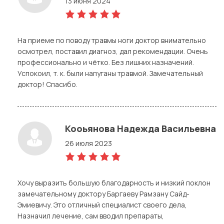
13 июня 2024
5,0
rating
На приеме по поводу травмы ноги доктор внимательно
осмотрел, поставил диагноз, дал рекомендации. Очень
профессионально и чётко. Без лишних назначений.
Успокоил, т. к. были напуганы травмой. Замечательный
доктор! Спасибо.
Кооьянова Надежда Васильевна
26 июля 2023
5,0
rating
Хочу выразить большую благодарность и низкий поклон
замечательному доктору Баргаеву Рамзану Сайд-
Эмиевичу. Это отличный специалист своего дела,
Назначил лечение, сам вводил препараты,