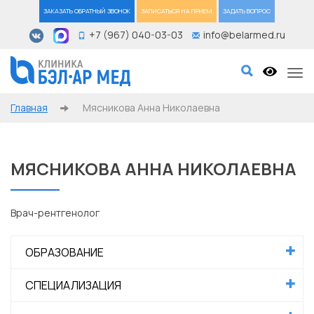
ЗАКАЗАТЬ ОБРАТНЫЙ ЗВОНОК
ЗАПИСАТЬСЯ НА ПРИЕМ
ЗАДАТЬ ВОПРОС
+7 (967) 040-03-03
info@belarmed.ru
Tog
Главная
Мясникова Анна Николаевна
МЯСНИКОВА АННА НИКОЛАЕВНА
Врач-рентгенолог
ОБРАЗОВАНИЕ
СПЕЦИАЛИЗАЦИЯ