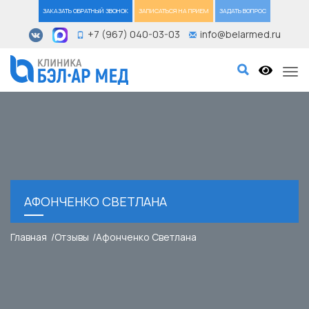
ЗАКАЗАТЬ ОБРАТНЫЙ ЗВОНОК
ЗАПИСАТЬСЯ НА ПРИЕМ
ЗАДАТЬ ВОПРОС
+7 (967) 040-03-03
info@belarmed.ru
Tog
АФОНЧЕНКО СВЕТЛАНА
Главная
Отзывы
Афонченко Светлана