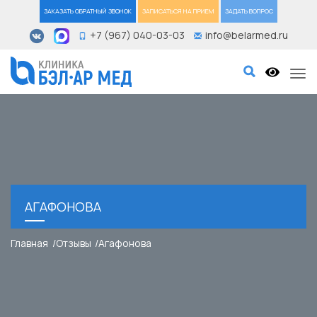
ЗАКАЗАТЬ ОБРАТНЫЙ ЗВОНОК
ЗАПИСАТЬСЯ НА ПРИЕМ
ЗАДАТЬ ВОПРОС
+7 (967) 040-03-03
info@belarmed.ru
Tog
АГАФОНОВА
Главная
Отзывы
Агафонова