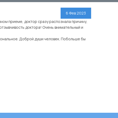
6 Фев 2023
чном приеме, доктор сразу распознала причину,
 отзывчивость доктора! Очень внимательный и
иональное. Доброй души человек. Побольше бы