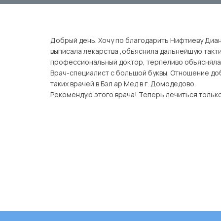
Добрый день. Хочу по благодарить Нифтиеву Диан
выписала лекарства ,объяснила дальнейшую такти
профессиональный доктор, терпеливо объясняла 
Врач-специалист с большой буквы. Отношение д
таких врачей в Бэл ар Мед в г. Домодедово.
Рекомендую этого врача! Теперь лечиться только 