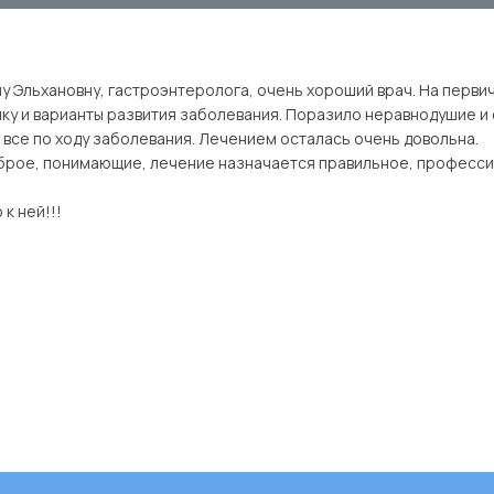
у Эльхановну, гастроэнтеролога, очень хороший врач. На перви
ку и варианты развития заболевания. Поразило неравнодушие и
все по ходу заболевания. Лечением осталась очень довольна.
оброе, понимающие, лечение назначается правильное, професс
к ней!!!