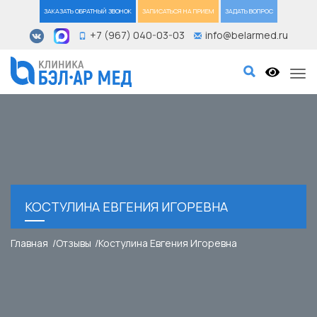
ЗАКАЗАТЬ ОБРАТНЫЙ ЗВОНОК
ЗАПИСАТЬСЯ НА ПРИЕМ
ЗАДАТЬ ВОПРОС
+7 (967) 040-03-03
info@belarmed.ru
Tog
КОСТУЛИНА ЕВГЕНИЯ ИГОРЕВНА
Главная
Отзывы
Костулина Евгения Игоревна