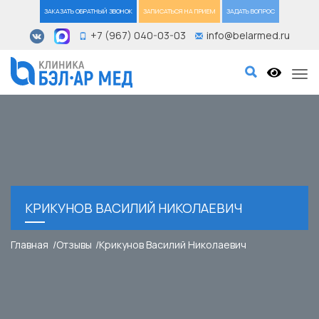
ЗАКАЗАТЬ ОБРАТНЫЙ ЗВОНОК
ЗАПИСАТЬСЯ НА ПРИЕМ
ЗАДАТЬ ВОПРОС
+7 (967) 040-03-03
info@belarmed.ru
Tog
КРИКУНОВ ВАСИЛИЙ НИКОЛАЕВИЧ
Главная
Отзывы
Крикунов Василий Николаевич