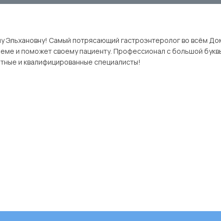
ану Эльхановну! Самый потрясающий гастроэнтеролог во всём Д
леме и поможет своему пациенту. Профессионал с большой букв
нтные и квалифицированные специалисты!