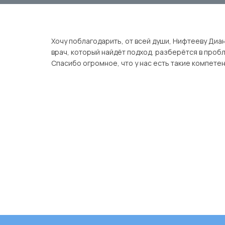
Хочу поблагодарить, от всей души, Нифтееву Ди
врач, который найдёт подход, разберётся в проб
Спасибо огромное, что у нас есть такие компете