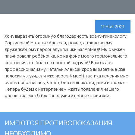
11 Ноя 2021
Хочу выразить огромную благодарность врачу-гинекологу
Саркисовой Наталье Александровне, а также всему
дружелюбному персоналу клиники БэлАрМед! Мы с мужем
планировали ребёночка, но на фоне моего гормонального
состояния это было не простой задачей! Благодаря
профессионализму Натальи Александровны заветные две
полоски мы увидели уже через 4 мес!) тактика лечения мне
очень понравилась, четко, без лишних ожиданий и «воды».
Теперь будем с нетерпением ждать появления нашего
малыша на свет!) благополучия и процветания вам!
ИМЕЮТСЯ ПРОТИВОПОКАЗАНИЯ.
НЕОБХОДИМО