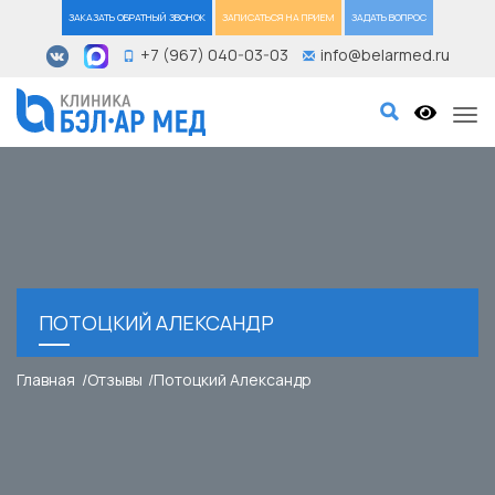
ЗАКАЗАТЬ ОБРАТНЫЙ ЗВОНОК
ЗАПИСАТЬСЯ НА ПРИЕМ
ЗАДАТЬ ВОПРОС
+7 (967) 040-03-03
info@belarmed.ru
Tog
ПОТОЦКИЙ АЛЕКСАНДР
Главная
Отзывы
Потоцкий Александр