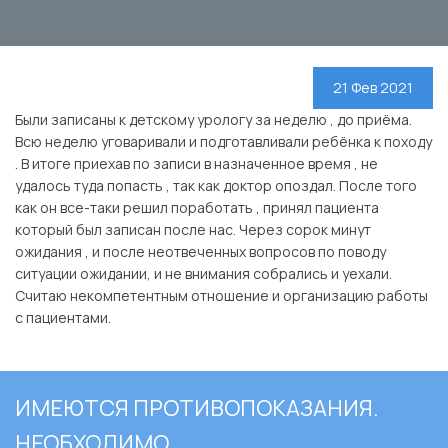
21 Фев 2021
Были записаны к детскому урологу за неделю , до приёма.
Всю неделю уговаривали и подготавливали ребёнка к походу
. В итоге приехав по записи в назначенное время , не
удалось туда попасть , так как доктор опоздал. После того
как он все-таки решил поработать , принял пациента
который был записан после нас. Через сорок минут
ожидания , и после неотвеченных вопросов по поводу
ситуации ожидании, и не внимания собрались и уехали.
Считаю некомпетентным отношение и организацию работы
с пациентами.
ИМЕЮТСЯ ПРОТИВОПОКАЗАНИЯ.
НЕОБХОДИМО