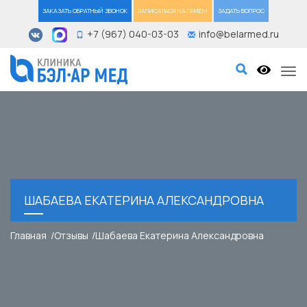
ЗАКАЗАТЬ ОБРАТНЫЙ ЗВОНОК
ЗАПИСАТЬСЯ НА ПРИЕМ
ЗАДАТЬ ВОПРОС
+7 (967) 040-03-03
info@belarmed.ru
Tog
ШАБАЕВА ЕКАТЕРИНА АЛЕКСАНДРОВНА
Главная
Отзывы
Шабаева Екатерина Александровна